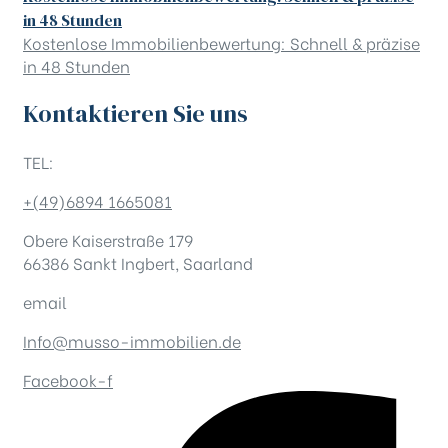
in 48 Stunden
Kostenlose Immobilienbewertung: Schnell & präzise
in 48 Stunden
Kontaktieren Sie uns
TEL:
+(49)6894 1665081
Obere Kaiserstraße 179
66386 Sankt Ingbert, Saarland
email
Info@musso-immobilien.de
Facebook-f